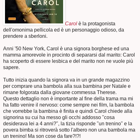
Carol
è la protagonista
dell'omonima pellicola ed è un personaggio odioso, da
prendere a sberloni.
Anni '50 New York, Carol è una signora borghese ed una
mamma amorevole in procinto di separarsi dal marito: Carol
ha scoperto di essere lesbica e del marito non ne vuole più
sapere.
Tutto inizia quando la signora va in un grande magazzino
per comprare una bambola alla sua bambina per Natale e
rimane folgorata dalla giovane commessa Therese.
Questo dettaglio non è importante al fine della trama ma mi
ha fatto venire il nervoso: come sempre nei film, la bambola
che vorrebbe la bambina è finita e quindi Carol chiede alla
signorina su cui ha messo gli occhi addosso "cosa
desiderava lei a 4 anni?", la tizia risponde "un trenino" e la
povera bimba si ritroverà sotto l'albero non una bambola ma
un trenino! Ma son cose da fare?!?!